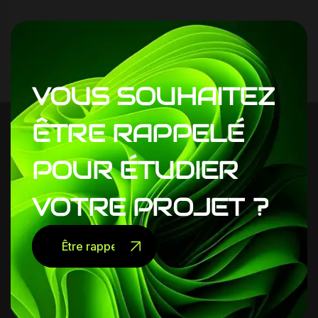
VOUS
SOUHAITEZ
ÊTRE
RAPPELÉ
POUR
ÉTUDIER
VOTRE
PROJET
?
Être rappelé