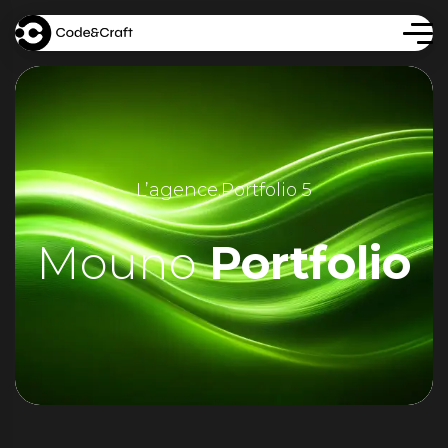
L’agence
.
Portfolio 5
Mouno
Portfolio