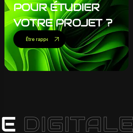
POUR
ÉTUDIER
VOTRE
PROJET
?
Être rappelé
E
DIGITALE