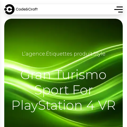
L’agence
.
Étiquettes produit
.
Style
Gran Turismo
Sport For
PlayStation 4 VR