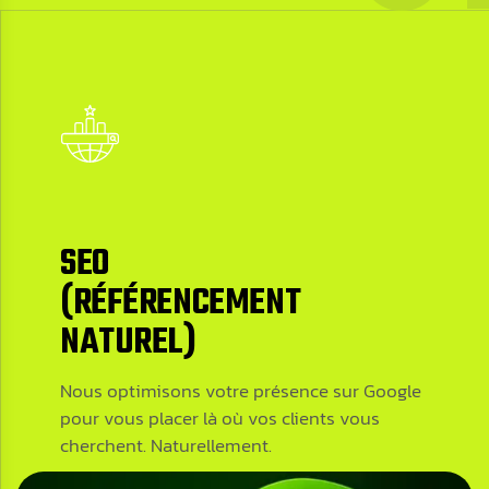
SEO
(RÉFÉRENCEMENT
NATUREL)
SEO
Nous optimisons votre présence sur Google
(RÉFÉRENCEMENT
pour vous placer là où vos clients vous
NATUREL)
cherchent. Naturellement.
Nous optimisons votre présence sur Google
pour vous placer là où vos clients vous
Let’s Collaborate
cherchent. Naturellement.