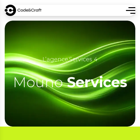
L’agence
.
Services 4
Mouno
Services