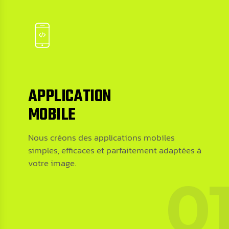
APPLICATION
MOBILE
Nous créons des applications mobiles
APPLICATION
simples, efficaces et parfaitement adaptées à
MOBILE
votre image.
Nous créons des applications mobiles
simples, efficaces et parfaitement adaptées à
Let’s Collaborate
votre image.
0