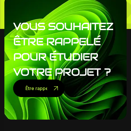
0
VOUS
SOUHAITEZ
ÊTRE
RAPPELÉ
POUR
ÉTUDIER
VOTRE
PROJET
?
Être rappelé