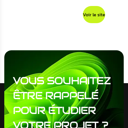
Voir le site
VOUS
SOUHAITEZ
ÊTRE
RAPPELÉ
POUR
ÉTUDIER
VOTRE
PROJET
?