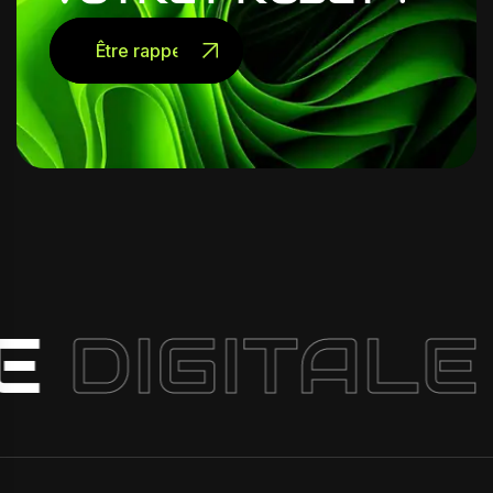
Être rappelé
E
DIGITALE