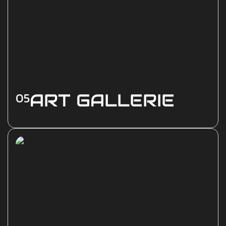
Voir les détails
05
ART GALLERIE
Art Gallerie propose des tableaux modernes
et personnalisés, imprimés en Tunisie. Nous
avons conçu un site élégant et immersif qui
met en valeur chaque œuvre et rend l’art
accessible à tous.
Voir les détails