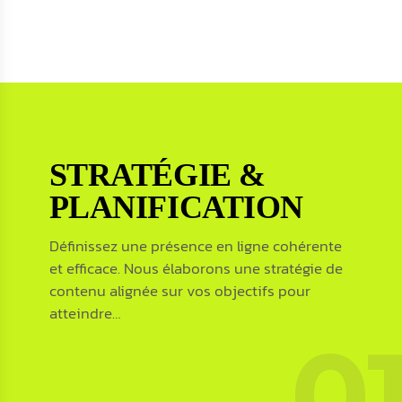
STRATÉGIE &
STRATÉGIE &
PLANIFICATION
PLANIFICATION
Définissez une présence en ligne cohérente
et efficace. Nous élaborons une stratégie de
Définissez une présence en ligne cohérente
contenu alignée sur vos objectifs pour
et efficace. Nous élaborons une stratégie de
atteindre…
contenu alignée sur vos objectifs pour
0
atteindre la bonne audience, au bon
moment.