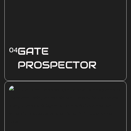
04
GATE
PROSPECTOR
Gate Prospector est un centre d’appel basé à
Bizerte, spécialisé en téléprospection et
support client. Le site reflète une image
professionnelle et moderne, mettant en
avant la performance, la fiabilité et la…