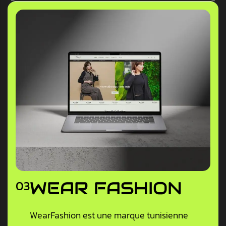
Prestige Immobilière est une agence
immobilière à Monastir qui nous a confié la
conception de son site web.
Voir les détails
03
WEAR FASHION
WearFashion est une marque tunisienne