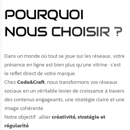
P
O
U
R
Q
U
O
I
N
O
U
S
C
H
O
I
S
I
R
?
Dans un monde où tout se joue sur les réseaux, votre
présence en ligne est bien plus qu’une vitrine : c’est
le reflet direct de votre marque.
Chez
Code&Craft
, nous transformons vos réseaux
sociaux en un véritable levier de croissance à travers
des contenus engageants, une stratégie claire et une
image cohérente.
Notre objectif : allier
créativité, stratégie et
régularité