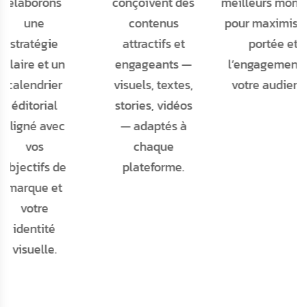
onçoivent des
meilleurs moments
ajustons la
contenus
pour maximiser la
stratégie et v
attractifs et
portée et
partageons d
engageants —
l’engagement de
rapports clair
isuels, textes,
votre audience.
pour mesurer 
stories, vidéos
croissance d
— adaptés à
votre
chaque
communauté
plateforme.