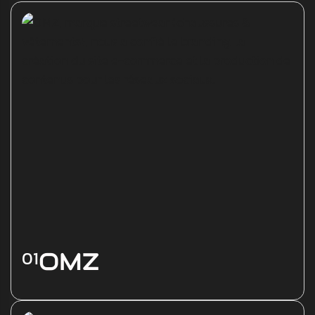
01
OMZ
OMZ, marque streetwear (chaussures &