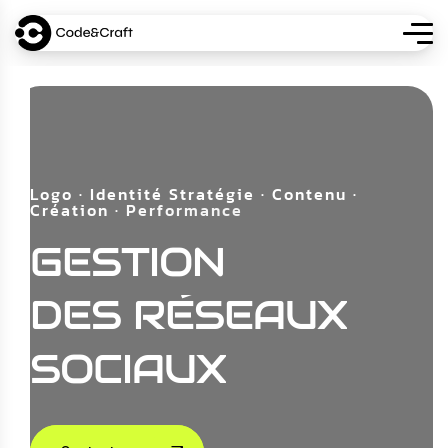
L
o
g
o
·
I
d
e
n
t
i
t
é
S
t
r
a
t
é
g
i
e
·
C
o
n
t
e
n
u
·
C
r
é
a
t
i
o
n
·
P
e
r
f
o
r
m
a
n
c
e
GESTION
DES
RÉSEAUX
SOCIAUX