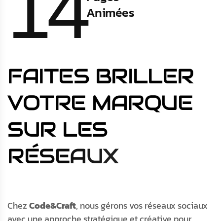
14
Animées
F
A
I
T
E
S
B
R
I
L
L
E
R
V
O
T
R
E
M
A
R
Q
U
E
S
U
R
L
E
S
R
É
S
E
A
U
X
Chez
Code&Craft
, nous gérons vos réseaux sociaux
avec une approche stratégique et créative pour