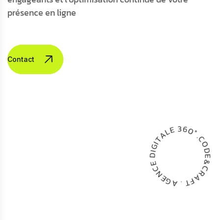
présence en ligne
Contactez-nous
0
°
.
6
C
3
O
E
D
L
E
A
&
T
C
I
G
R
I
A
D
F
E
T
C
.
N
A
E
G