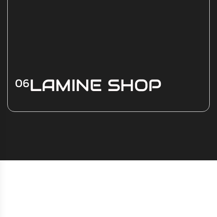
06
LAMINE SHOP
Nous avons créé pour Lamine Shop un site
intuitif et performant, pensé pour valoriser
les produits et offrir une expérience d’achat
simple, rapide et agréable.
Voir les détails