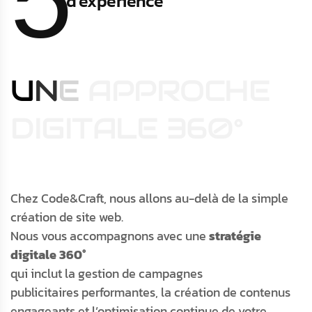
d'expérience
U
N
E
A
P
P
R
O
C
H
E
D
I
G
I
T
A
L
E
3
6
0
°
Chez Code&Craft, nous allons au-delà de la simple
création de site web.
Nous vous accompagnons avec une
stratégie
digitale 360°
qui inclut la gestion de campagnes
publicitaires performantes, la création de contenus
engageants et l’optimisation continue de votre