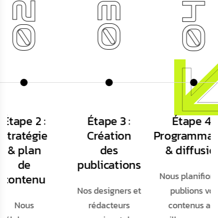
03
04
05
Étape 3 :
Étape 4 :
Étape 5 :
Création
Programmation
Suivi &
des
& diffusion
optimisati
ublications
Nous planifions et
Nous analyso
os designers et
publions vos
les performan
rédacteurs
contenus aux
de vos posts