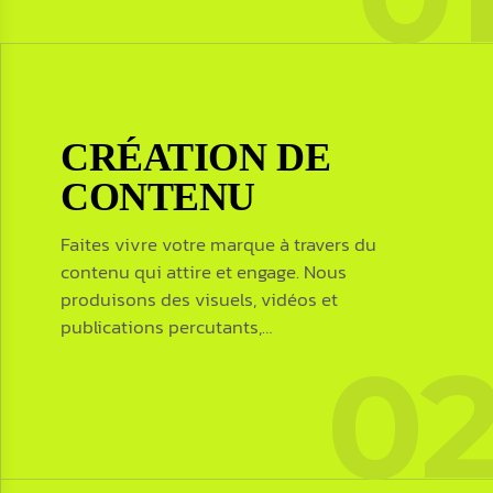
Contactez-nous
CRÉATION DE
CRÉATION DE
CONTENU
CONTENU
Faites vivre votre marque à travers du
contenu qui attire et engage. Nous
Faites vivre votre marque à travers du
produisons des visuels, vidéos et
contenu qui attire et engage. Nous
publications percutants,…
produisons des visuels, vidéos et
0
publications percutants, adaptés à chaque
plateforme sociale.
Contactez-nous