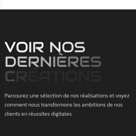
V
O
I
R
N
O
S
D
E
R
N
I
È
R
E
S
C
R
É
A
T
I
O
N
S
Parcourez une sélection de nos réalisations et voyez
comment nous transformons les ambitions de nos
clients en réussites digitales.