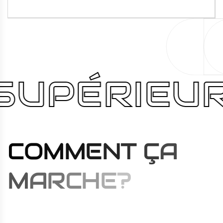
SUPÉRIEUR
C
O
M
M
E
N
T
Ç
A
M
A
R
C
H
E
?