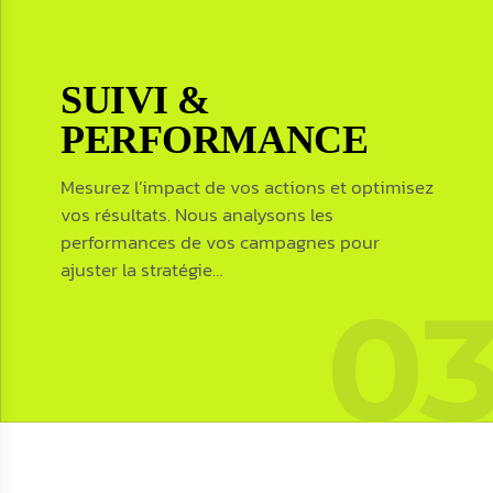
SUIVI &
SUIVI &
PERFORMANCE
PERFORMANCE
Mesurez l’impact de vos actions et optimisez
vos résultats. Nous analysons les
Mesurez l’impact de vos actions et optimisez
performances de vos campagnes pour
vos résultats. Nous analysons les
ajuster la stratégie…
performances de vos campagnes pour
0
ajuster la stratégie et améliorer
continuellement votre visibilité.
Contactez-nous