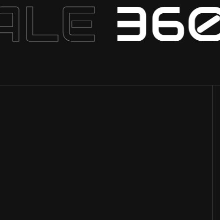
ALE
36