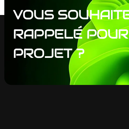
VOUS
SOUHAIT
RAPPELÉ
POUR
PROJET
?