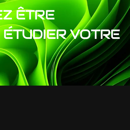
EZ
ÊTRE
ÉTUDIER
VOTRE