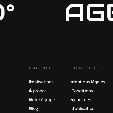
0°
AG
L’AGENCE
LIENS UTILES
Réalisations
Mentions légales
À propos
Conditions
Notre équipe
générales
Blog
d’utilisation