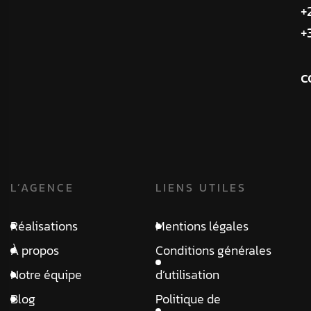
+
+
c
L’AGENCE
LIENS UTILES
Réalisations
Mentions légales
À propos
Conditions générales
Notre équipe
d’utilisation
Blog
Politique de