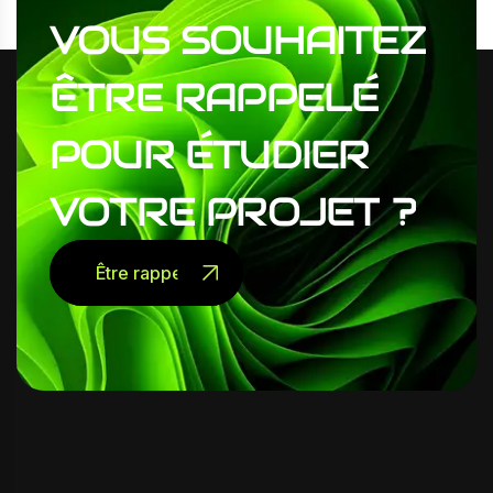
VOUS
SOUHAITEZ
ÊTRE
RAPPELÉ
POUR
ÉTUDIER
VOTRE
PROJET
?
Être rappelé